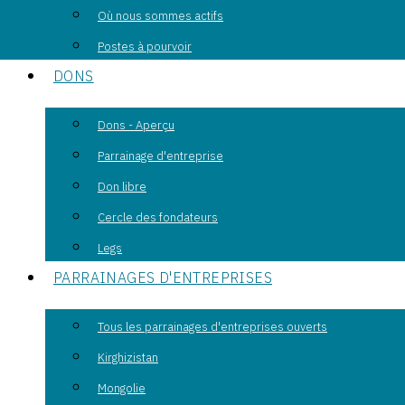
Où nous sommes actifs
Postes à pourvoir
DONS
Dons - Aperçu
Parrainage d'entreprise
Don libre
Cercle des fondateurs
Legs
PARRAINAGES D'ENTREPRISES
Tous les parrainages d'entreprises ouverts
Kirghizistan
Mongolie