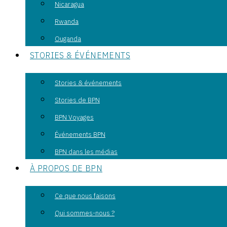
Nicaragua
Rwanda
Ouganda
STORIES & ÉVÉNEMENTS
Stories & événements
Stories de BPN
BPN Voyages
Événements BPN
BPN dans les médias
À PROPOS DE BPN
Ce que nous faisons
Qui sommes-nous ?