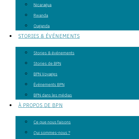
Nicaragua
Rwanda
Ouganda
STORIES & ÉVÉNEMENTS
Stories & événements
Stories de BPN
BPN Voyages
Événements BPN
BPN dans les médias
À PROPOS DE BPN
Ce que nous faisons
Qui sommes-nous ?