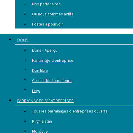
Nos partenaires
Où nous sommes actifs
Postes à pourvoir
DONS
Dons - Aperçu
Parrainage d'entreprise
Don libre
Cercle des fondateurs
Legs
PARRAINAGES D'ENTREPRISES
Tous les parrainages d'entreprises ouverts
Kirghizistan
Mongolie