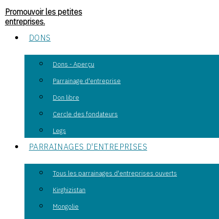
Promouvoir les petites
entreprises.
DONS
Dons - Aperçu
Parrainage d'entreprise
Don libre
Cercle des fondateurs
Legs
PARRAINAGES D'ENTREPRISES
Tous les parrainages d'entreprises ouverts
Kirghizistan
Mongolie