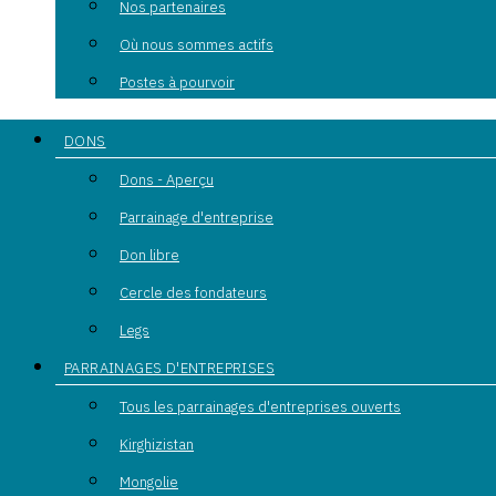
Nos partenaires
Où nous sommes actifs
Postes à pourvoir
DONS
Dons - Aperçu
Parrainage d'entreprise
Don libre
Cercle des fondateurs
Legs
PARRAINAGES D'ENTREPRISES
Tous les parrainages d'entreprises ouverts
Kirghizistan
Mongolie