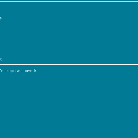
e
s
S
d'entreprises ouverts