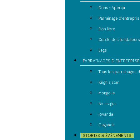
Dons - Aperçu
Parrainage d'entrepris
Don libre
Cercle des fondateur
Legs
PARRAINAGES D'ENTREPRISE
Tous les parrainages 
Kirghizistan
Mongolie
Nicaragua
Rwanda
Ouganda
STORIES & ÉVÉNEMENTS