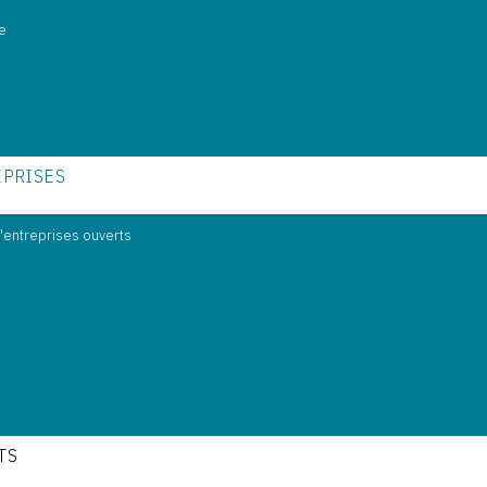
e
s
EPRISES
d'entreprises ouverts
TS