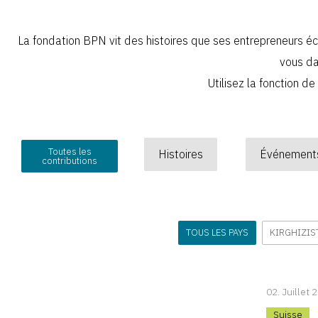
La fondation BPN vit des histoires que ses entrepreneurs écr
vous da
Utilisez la fonction de
Toutes les
Histoires
Événement
contributions
TOUS LES PAYS
KIRGHIZIS
02. Juillet 
Suisse