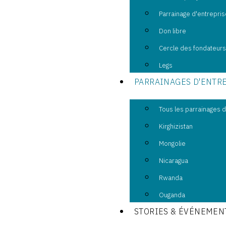
Parrainage d'entrepris
Don libre
Cercle des fondateur
Legs
PARRAINAGES D'ENTR
Tous les parrainages 
Kirghizistan
Mongolie
Nicaragua
Rwanda
Ouganda
STORIES & ÉVÉNEMEN