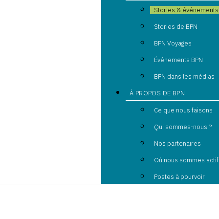
Stories & événements
Stories de BPN
BPN Voyages
Événements BPN
BPN dans les médias
À PROPOS DE BPN
Ce que nous faisons
Qui sommes-nous ?
Nos partenaires
Où nous sommes actif
Postes à pourvoir