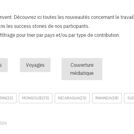
ivent. Découvrez ici toutes les nouveautés concernant le travai
ns les success stories de nos participants.
 filtrage pour trier par pays et/ou par type de contribution.
s
Voyages
Couverture
médiatique
TAN
(32)
MONGOLIE
(35)
NICARAGUA
(25)
RWANDA
(38)
SUI
2026