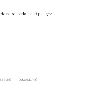
l de notre fondation et plongez-
SSE
(36)
OUGANDA
(5)