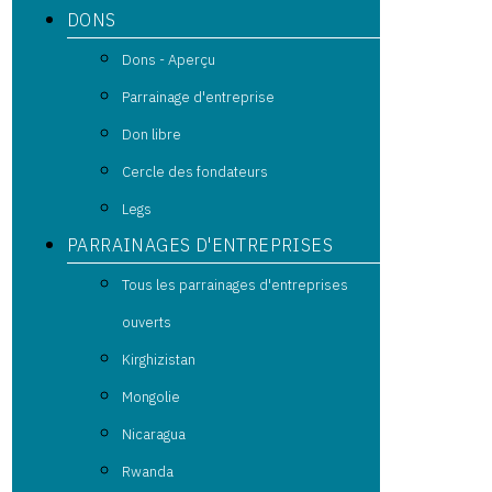
DONS
Dons - Aperçu
Parrainage d'entreprise
Don libre
Cercle des fondateurs
Legs
PARRAINAGES D'ENTREPRISES
Tous les parrainages d'entreprises
ouverts
Kirghizistan
Mongolie
Nicaragua
Rwanda