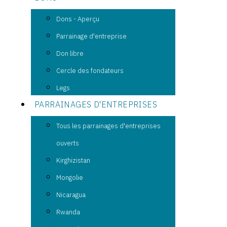
Dons - Aperçu
Parrainage d'entreprise
Don libre
Cercle des fondateurs
Legs
PARRAINAGES D'ENTREPRISES
Tous les parrainages d'entreprises
ouverts
Kirghizistan
Mongolie
Nicaragua
Rwanda