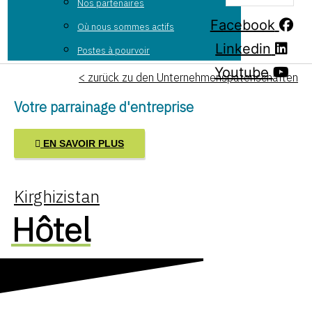
Nos partenaires
Facebook
Où nous sommes actifs
Linkedin
Postes à pourvoir
Youtube
< zurück zu den Unternehmenspatenschaften
Votre parrainage d'entreprise
EN SAVOIR PLUS
Kirghizistan
Hôtel