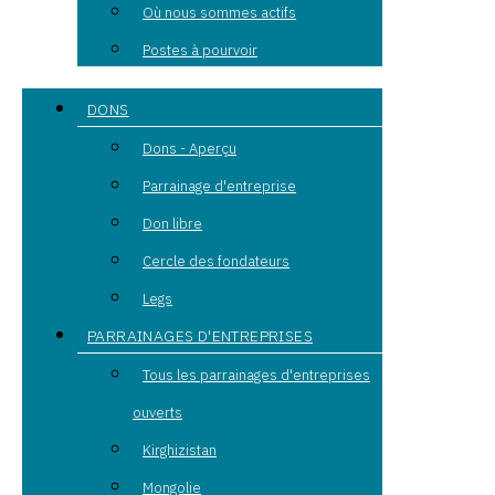
Où nous sommes actifs
Postes à pourvoir
DONS
Dons - Aperçu
Parrainage d'entreprise
Don libre
Cercle des fondateurs
Legs
PARRAINAGES D'ENTREPRISES
Tous les parrainages d'entreprises
ouverts
Kirghizistan
Mongolie