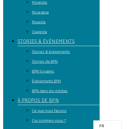
Mongolie
Nicaragua
Rwanda
Ouganda
STORIES & ÉVÉNEMENTS
Stories & événements
Stories de BPN
BPN Voyages
Événements BPN
BPN dans les médias
À PROPOS DE BPN
Ce que nous faisons
Qui sommes-nous ?
FR