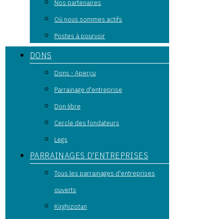
Nos partenaires
Où nous sommes actifs
Postes à pourvoir
DONS
Dons - Aperçu
Parrainage d'entreprise
Don libre
Cercle des fondateurs
Legs
PARRAINAGES D'ENTREPRISES
Tous les parrainages d'entreprises
ouverts
Kirghizistan