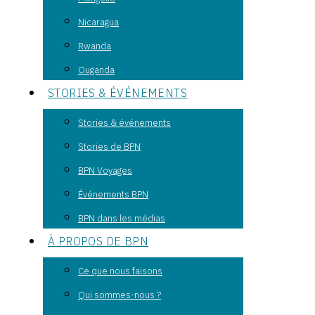
Nicaragua
Rwanda
Ouganda
STORIES & ÉVÉNEMENTS
Stories & événements
Stories de BPN
BPN Voyages
Événements BPN
BPN dans les médias
À PROPOS DE BPN
Ce que nous faisons
Qui sommes-nous ?