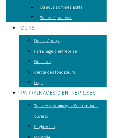
Où nous sommes actifs
Postes à pourvoir
DONS
Dons - Aperçu
Parrainage d'entreprise
Don libre
Cercle des fondateurs
Legs
PARRAINAGES D'ENTREPRISES
Tous les parrainages d'entreprises
ouverts
Kirghizistan
Mongolie