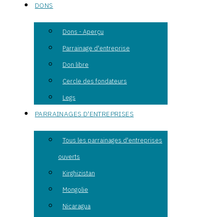
DONS
Dons - Aperçu
Parrainage d'entreprise
Don libre
Cercle des fondateurs
Legs
PARRAINAGES D'ENTREPRISES
Tous les parrainages d'entreprises
ouverts
Kirghizistan
Mongolie
Nicaragua