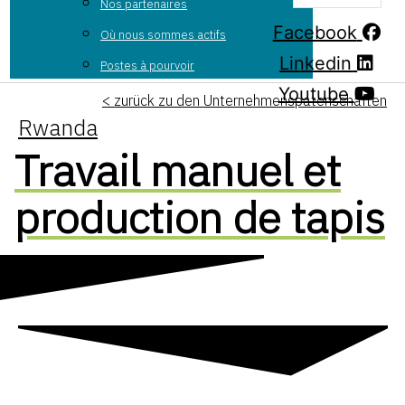
Nos partenaires
Facebook
Où nous sommes actifs
Linkedin
Postes à pourvoir
Youtube
< zurück zu den Unternehmenspatenschaften
Rwanda
Travail manuel et
production de tapis