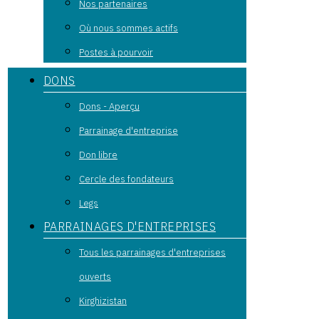
Nos partenaires
Où nous sommes actifs
Postes à pourvoir
DONS
Dons - Aperçu
Parrainage d'entreprise
Don libre
Cercle des fondateurs
Legs
PARRAINAGES D'ENTREPRISES
Tous les parrainages d'entreprises
ouverts
Kirghizistan