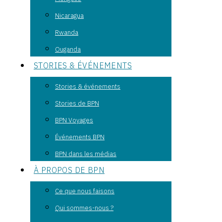
Nicaragua
Rwanda
Ouganda
STORIES & ÉVÉNEMENTS
Stories & événements
Stories de BPN
BPN Voyages
Événements BPN
BPN dans les médias
À PROPOS DE BPN
Ce que nous faisons
Qui sommes-nous ?