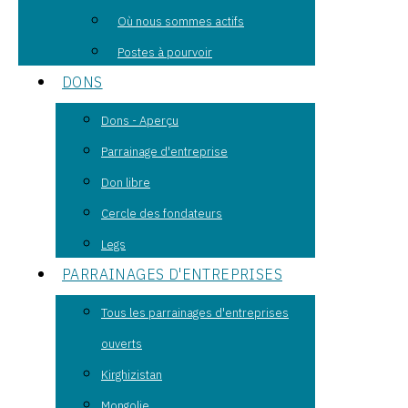
Où nous sommes actifs
Postes à pourvoir
DONS
Dons - Aperçu
Parrainage d'entreprise
Don libre
Cercle des fondateurs
Legs
PARRAINAGES D'ENTREPRISES
Tous les parrainages d'entreprises
ouverts
Kirghizistan
Mongolie