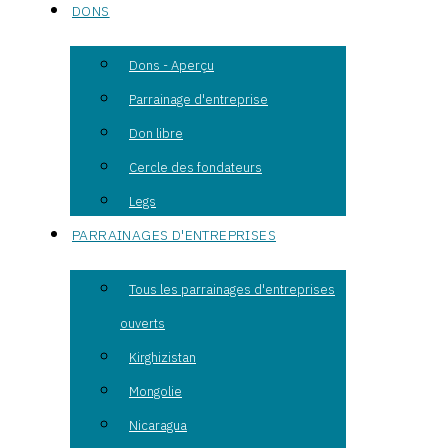
DONS
Dons - Aperçu
Parrainage d'entreprise
Don libre
Cercle des fondateurs
Legs
PARRAINAGES D'ENTREPRISES
Tous les parrainages d'entreprises
ouverts
Kirghizistan
Mongolie
Nicaragua