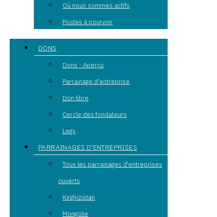
Où nous sommes actifs
Postes à pourvoir
DONS
Dons - Aperçu
Parrainage d'entreprise
Don libre
Cercle des fondateurs
Legs
PARRAINAGES D'ENTREPRISES
Tous les parrainages d'entreprises
ouverts
Kirghizistan
Mongolie