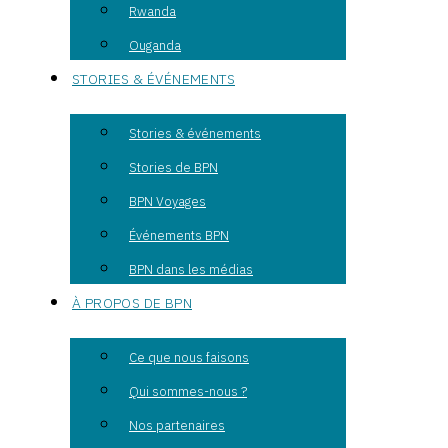
Rwanda
Ouganda
STORIES & ÉVÉNEMENTS
Stories & événements
Stories de BPN
BPN Voyages
Événements BPN
BPN dans les médias
À PROPOS DE BPN
Ce que nous faisons
Qui sommes-nous ?
Nos partenaires