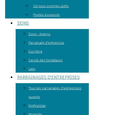
Où nous sommes actifs
Postes à pourvoir
DONS
Dons - Aperçu
Parrainage d'entreprise
Don libre
Cercle des fondateurs
Legs
PARRAINAGES D'ENTREPRISES
Tous les parrainages d'entreprises
ouverts
Kirghizistan
Mongolie