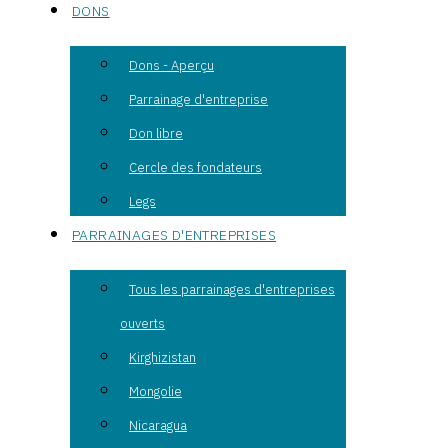
DONS
Dons - Aperçu
Parrainage d'entreprise
Don libre
Cercle des fondateurs
Legs
PARRAINAGES D'ENTREPRISES
Tous les parrainages d'entreprises
ouverts
Kirghizistan
Mongolie
Nicaragua