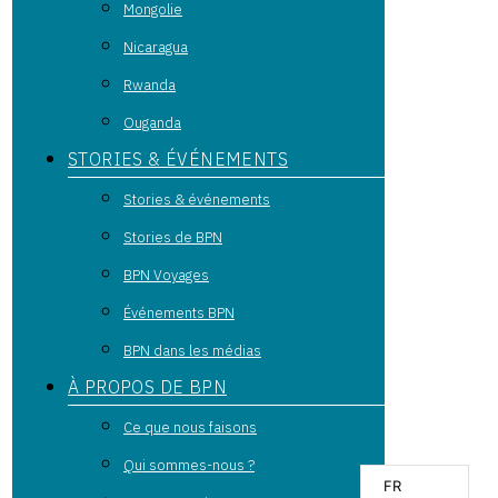
Mongolie
Nicaragua
Rwanda
Ouganda
STORIES & ÉVÉNEMENTS
Stories & événements
Stories de BPN
BPN Voyages
Événements BPN
BPN dans les médias
À PROPOS DE BPN
Ce que nous faisons
Qui sommes-nous ?
FR