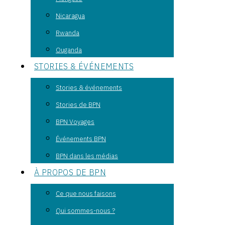
Nicaragua
Rwanda
Ouganda
STORIES & ÉVÉNEMENTS
Stories & événements
Stories de BPN
BPN Voyages
Événements BPN
BPN dans les médias
À PROPOS DE BPN
Ce que nous faisons
Qui sommes-nous ?