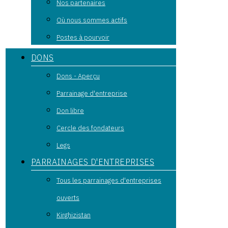
Nos partenaires
Où nous sommes actifs
Postes à pourvoir
DONS
Dons - Aperçu
Parrainage d'entreprise
Don libre
Cercle des fondateurs
Legs
PARRAINAGES D'ENTREPRISES
Tous les parrainages d'entreprises
ouverts
Kirghizistan