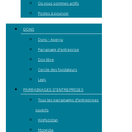
Où nous sommes actifs
Postes à pourvoir
DONS
Dons - Aperçu
Parrainage d'entreprise
Don libre
Cercle des fondateurs
Legs
PARRAINAGES D'ENTREPRISES
Tous les parrainages d'entreprises
ouverts
Kirghizistan
Mongolie