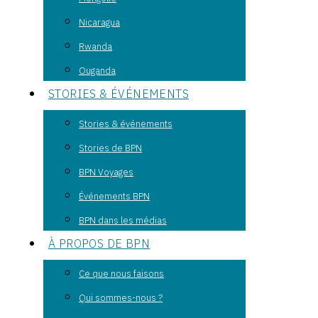
Nicaragua
Rwanda
Ouganda
STORIES & ÉVÉNEMENTS
Stories & événements
Stories de BPN
BPN Voyages
Événements BPN
BPN dans les médias
À PROPOS DE BPN
Ce que nous faisons
Qui sommes-nous ?