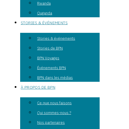
Rwanda
Ouganda
STORIES & ÉVÉNEMENTS
Stories & événements
Stories de BPN
BPN Voyages
Événements BPN
BPN dans les médias
À PROPOS DE BPN
Ce que nous faisons
Qui sommes-nous ?
Nos partenaires