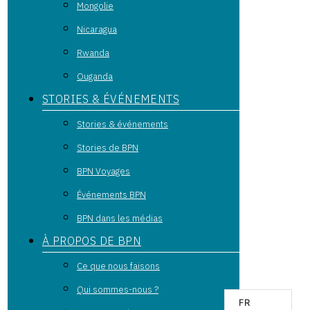
Mongolie
Nicaragua
Rwanda
Ouganda
STORIES & ÉVÉNEMENTS
Stories & événements
Stories de BPN
BPN Voyages
Événements BPN
BPN dans les médias
À PROPOS DE BPN
Ce que nous faisons
Qui sommes-nous ?
FR