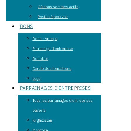
Où nous sommes actifs
Postes à pourvoir
DONS
Dons - Aperçu
Parrainage d'entreprise
Don libre
Cercle des fondateurs
Legs
PARRAINAGES D'ENTREPRISES
Tous les parrainages d'entreprises
ouverts
Kirghizistan
Mongolie