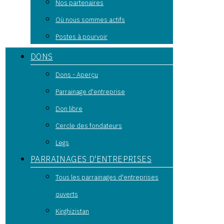
Nos partenaires
Où nous sommes actifs
Postes à pourvoir
DONS
Dons - Aperçu
Parrainage d'entreprise
Don libre
Cercle des fondateurs
Legs
PARRAINAGES D'ENTREPRISES
Tous les parrainages d'entreprises
ouverts
Kirghizistan