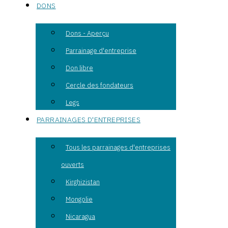
DONS
Dons - Aperçu
Parrainage d'entreprise
Don libre
Cercle des fondateurs
Legs
PARRAINAGES D'ENTREPRISES
Tous les parrainages d'entreprises
ouverts
Kirghizistan
Mongolie
Nicaragua