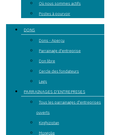
Où nous sommes actifs
Postes à pourvoir
DONS
Dons - Aperçu
Parrainage d'entreprise
Don libre
Cercle des fondateurs
Legs
PARRAINAGES D'ENTREPRISES
Tous les parrainages d'entreprises
ouverts
Kirghizistan
Mongolie