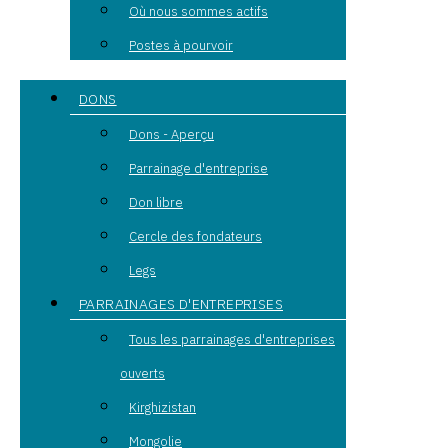
Où nous sommes actifs
Postes à pourvoir
DONS
Dons - Aperçu
Parrainage d'entreprise
Don libre
Cercle des fondateurs
Legs
PARRAINAGES D'ENTREPRISES
Tous les parrainages d'entreprises
ouverts
Kirghizistan
Mongolie