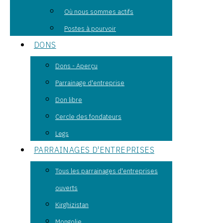
Où nous sommes actifs
Postes à pourvoir
DONS
Dons - Aperçu
Parrainage d'entreprise
Don libre
Cercle des fondateurs
Legs
PARRAINAGES D'ENTREPRISES
Tous les parrainages d'entreprises
ouverts
Kirghizistan
Mongolie