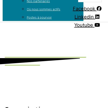
Nos partenaires
Facebook
Où nous sommes actifs
Linkedin
Postes à pourvoir
Youtube
Week-end de collecte de
dons 2026