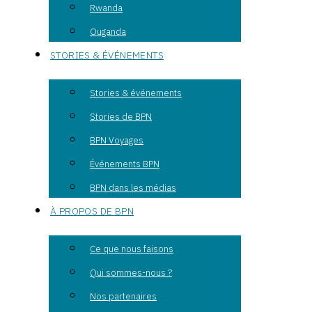
Rwanda
Ouganda
STORIES & ÉVÉNEMENTS
Stories & événements
Stories de BPN
BPN Voyages
Événements BPN
BPN dans les médias
À PROPOS DE BPN
Ce que nous faisons
Qui sommes-nous ?
Nos partenaires