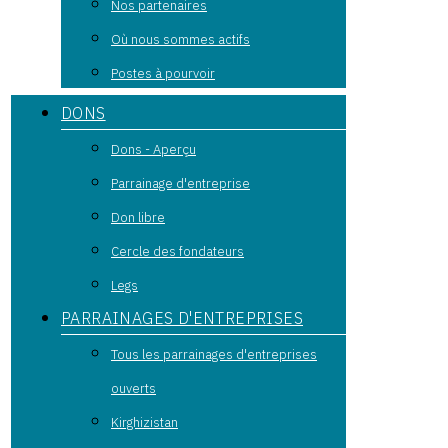
Nos partenaires
Où nous sommes actifs
Postes à pourvoir
DONS
Dons - Aperçu
Parrainage d'entreprise
Don libre
Cercle des fondateurs
Legs
PARRAINAGES D'ENTREPRISES
Tous les parrainages d'entreprises
ouverts
Kirghizistan