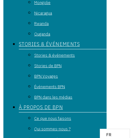
Mongolie
Nicaragua
Rwanda
Ouganda
STORIES & ÉVÉNEMENTS
Stories & événements
Stories de BPN
BPN Voyages
Événements BPN
BPN dans les médias
À PROPOS DE BPN
Ce que nous faisons
Qui sommes-nous ?
FR