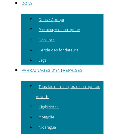
DONS
Dons - Aperçu
Parrainage d'entreprise
Don libre
Cercle des fondateurs
Legs
PARRAINAGES D'ENTREPRISES
Tous les parrainages d'entreprises
ouverts
Kirghizistan
Mongolie
Nicaragua