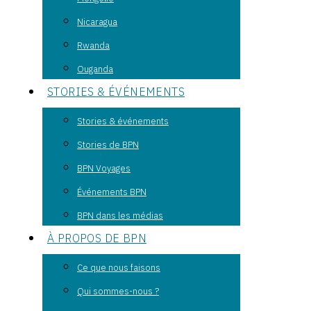
Nicaragua
Rwanda
Ouganda
STORIES & ÉVÉNEMENTS
Stories & événements
Stories de BPN
BPN Voyages
Événements BPN
BPN dans les médias
À PROPOS DE BPN
Ce que nous faisons
Qui sommes-nous ?