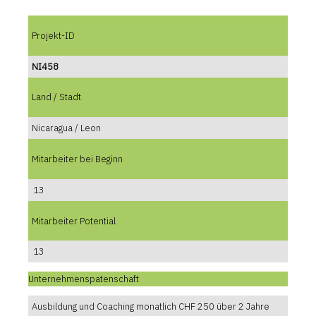
Projekt-ID
NI458
Land / Stadt
Nicaragua / Leon
Mitarbeiter bei Beginn
13
Mitarbeiter Potential
13
Unternehmenspatenschaft
Ausbildung und Coaching monatlich CHF 250 über 2 Jahre