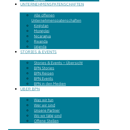
UNTERNEHMENSPATENSCHAFTEN
Alle offenen
Unternehmenspatenschaften
Kirgistan
Mongolei
Nicaragua
Rwanda
Uganda
STORIES & EVENTS
Stories & Events – Übersicht
BPN Stories
BPN Reisen
BPN Events
BPN in den Medien
ÜBER BPN
Was wir tun
Wer wir sind
Unsere Partner
Wo wir tätig sind
Offene Stellen