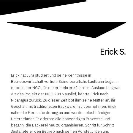
Erick S.
Erick hat Jura studiert und seine Kenntnisse in
Betriebswirtschaft vertieft. Seine berufliche Laufbahn begann
er bei einer NGO, für die er mehrere Jahre im Ausland tätig war.
Als das Projekt der NGO 2016 auslief, kehrte Erick nach
Nicaragua zurück. Zu dieser Zeit bot ihm seine Mutter an, ihr
Geschäft mit traditionellen Backwaren zu übernehmen. Erick
nahm die Herausforderung an und wurde selbstständiger
Unternehmer. Er erlernte alle notwendigen Prozesse und
begann, die Bäckerei neu zu organisieren. Schritt für Schritt
gestaltete er den Betrieb nach seinen Vorstellungen um.