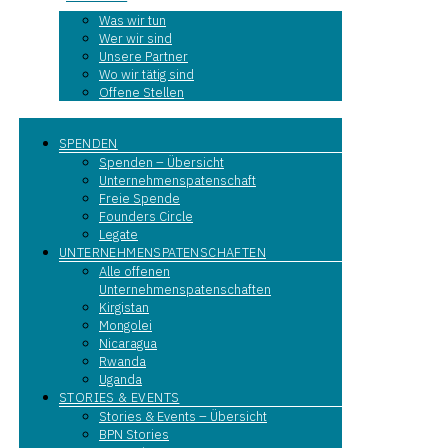
Was wir tun
Wer wir sind
Unsere Partner
Wo wir tätig sind
Offene Stellen
SPENDEN
Spenden – Übersicht
Unternehmenspatenschaft
Freie Spende
Founders Circle
Legate
UNTERNEHMENSPATENSCHAFTEN
Alle offenen
Unternehmenspatenschaften
Kirgistan
Mongolei
Nicaragua
Rwanda
Uganda
STORIES & EVENTS
Stories & Events – Übersicht
BPN Stories