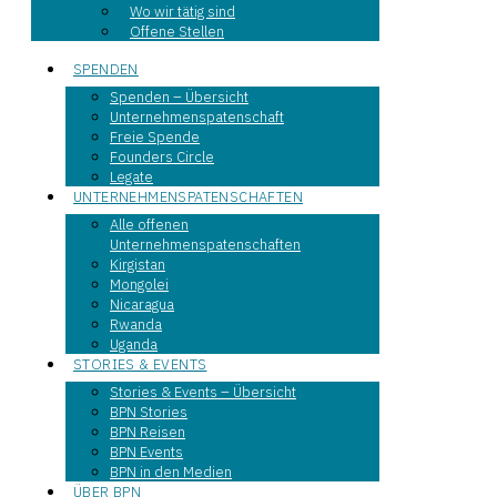
Wo wir tätig sind
Offene Stellen
SPENDEN
Spenden – Übersicht
Unternehmenspatenschaft
Freie Spende
Founders Circle
Legate
UNTERNEHMENSPATENSCHAFTEN
Alle offenen
Unternehmenspatenschaften
Kirgistan
Mongolei
Nicaragua
Rwanda
Uganda
STORIES & EVENTS
Stories & Events – Übersicht
BPN Stories
BPN Reisen
BPN Events
BPN in den Medien
ÜBER BPN