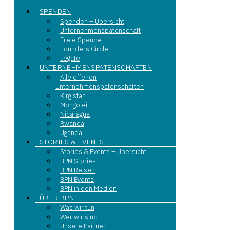
SPENDEN
Spenden – Übersicht
Unternehmenspatenschaft
Freie Spende
Founders Circle
Legate
UNTERNEHMENSPATENSCHAFTEN
Alle offenen
Unternehmenspatenschaften
Kirgistan
Mongolei
Nicaragua
Rwanda
Uganda
STORIES & EVENTS
Stories & Events – Übersicht
BPN Stories
BPN Reisen
BPN Events
BPN in den Medien
ÜBER BPN
Was wir tun
Wer wir sind
Unsere Partner