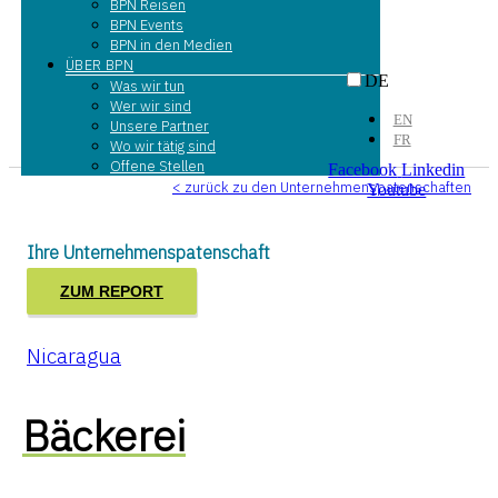
BPN Reisen
BPN Events
BPN in den Medien
ÜBER BPN
DE
Was wir tun
Wer wir sind
EN
Unsere Partner
FR
Wo wir tätig sind
Offene Stellen
Facebook
Linkedin
< zurück zu den Unternehmenspatenschaften
Youtube
Ihre Unternehmenspatenschaft
ZUM REPORT
Nicaragua
Bäckerei