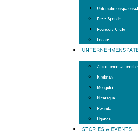
Unternehmenspatensch
Freie Spende
Founders Circle
Legate
UNTERNEHMENSPAT
Alle offenen Unterneh
Kirgistan
Mongolei
Nicaragua
Rwanda
Uganda
STORIES & EVENTS