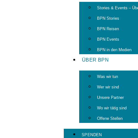
Stories & Events – Übe
BPN Stories
BPN Reisen
BPN Events
BPN in den Medien
ÜBER BPN
Was wir tun
Wer wir sind
Unsere Partner
Wo wir tätig sind
Offene Stellen
SPENDEN