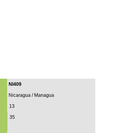
NI409
Nicaragua / Managua
n
13
35