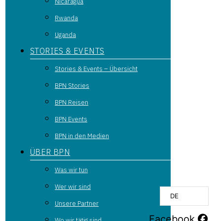
Nicaragua
Rwanda
Uganda
STORIES & EVENTS
Stories & Events – Übersicht
BPN Stories
BPN Reisen
BPN Events
BPN in den Medien
ÜBER BPN
Was wir tun
Wer wir sind
DE
Unsere Partner
Facebook
Wo wir tätig sind