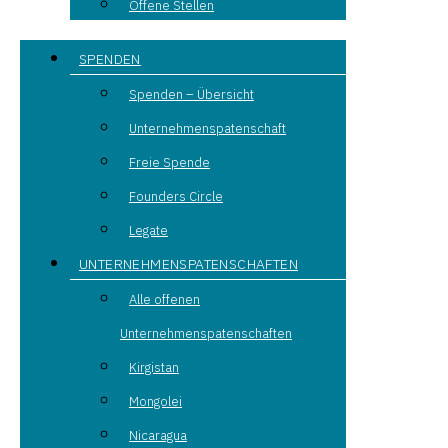
Offene Stellen
SPENDEN
Spenden – Übersicht
Unternehmenspatenschaft
Freie Spende
Founders Circle
Legate
UNTERNEHMENSPATENSCHAFTEN
Alle offenen
Unternehmenspatenschaften
Kirgistan
Mongolei
Nicaragua