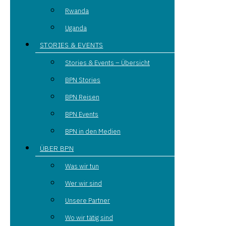
Rwanda
Uganda
STORIES & EVENTS
Stories & Events – Übersicht
BPN Stories
BPN Reisen
BPN Events
BPN in den Medien
ÜBER BPN
Was wir tun
Wer wir sind
Unsere Partner
Wo wir tätig sind