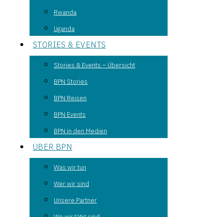
Rwanda
Uganda
STORIES & EVENTS
Stories & Events – Übersicht
BPN Stories
BPN Reisen
BPN Events
BPN in den Medien
ÜBER BPN
Was wir tun
Wer wir sind
Unsere Partner
Wo wir tätig sind