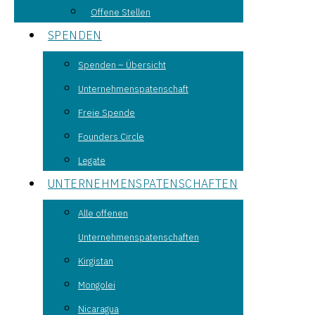
Offene Stellen
SPENDEN
Spenden – Übersicht
Unternehmenspatenschaft
Freie Spende
Founders Circle
Legate
UNTERNEHMENSPATENSCHAFTEN
Alle offenen
Unternehmenspatenschaften
Kirgistan
Mongolei
Nicaragua