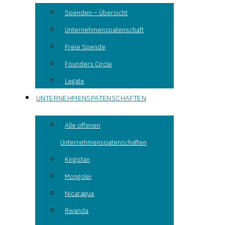
Spenden – Übersicht
Unternehmenspatenschaft
Freie Spende
Founders Circle
Legate
UNTERNEHMENSPATENSCHAFTEN
Alle offenen
Unternehmenspatenschaften
Kirgistan
Mongolei
Nicaragua
Rwanda