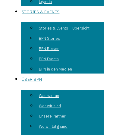
Uganda
STORIES & EVENTS
Stories & Events – Übersicht
BPN Stories
BPN Reisen
BPN Events
BPN in den Medien
ÜBER BPN
Was wir tun
Wer wir sind
Unsere Partner
Wo wir tätig sind