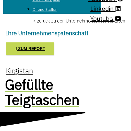
Linkedin
Offene Stellen
Youtube
< zurück zu den Unternehmenspatenschaften
Ihre Unternehmenspatenschaft
ZUM REPORT
Kirgistan
Gefüllte
Teigtaschen