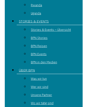
Rwanda
Uganda
STORIES & EVENTS
Stories & Events – Übersicht
BPN Stories
BPN Reisen
BPN Events
BPN in den Medien
ÜBER BPN
Was wir tun
Wer wir sind
Unsere Partner
Wo wir tätig sind