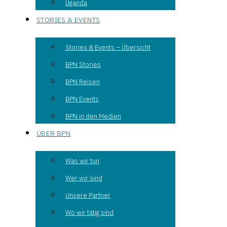
Uganda
STORIES & EVENTS
Stories & Events – Übersicht
BPN Stories
BPN Reisen
BPN Events
BPN in den Medien
ÜBER BPN
Was wir tun
Wer wir sind
Unsere Partner
Wo wir tätig sind