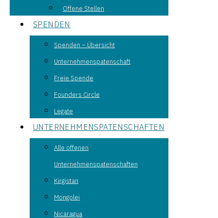
Offene Stellen
SPENDEN
Spenden – Übersicht
Unternehmenspatenschaft
Freie Spende
Founders Circle
Legate
UNTERNEHMENSPATENSCHAFTEN
Alle offenen
Unternehmenspatenschaften
Kirgistan
Mongolei
Nicaragua