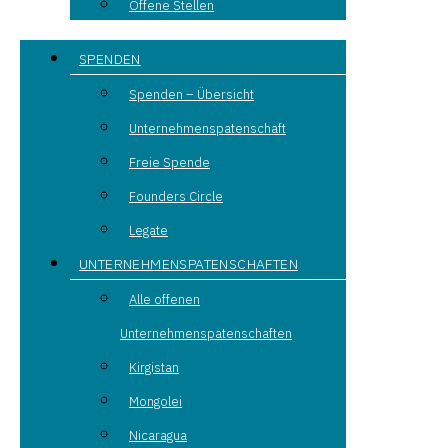
Offene Stellen
SPENDEN
Spenden – Übersicht
Unternehmenspatenschaft
Freie Spende
Founders Circle
Legate
UNTERNEHMENSPATENSCHAFTEN
Alle offenen
Unternehmenspatenschaften
Kirgistan
Mongolei
Nicaragua