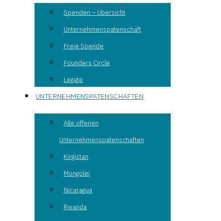
Spenden – Übersicht
Unternehmenspatenschaft
Freie Spende
Founders Circle
Legate
UNTERNEHMENSPATENSCHAFTEN
Alle offenen
Unternehmenspatenschaften
Kirgistan
Mongolei
Nicaragua
Rwanda