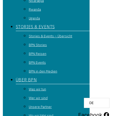
Nicaragua
Rwanda
Uganda
STORIES & EVENTS
Stories & Events – Übersicht
BPN Stories
BPN Reisen
BPN Events
BPN in den Medien
ÜBER BPN
Was wir tun
Wer wir sind
DE
Unsere Partner
Facebook
Wo wir tätig sind