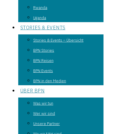
Rwanda
Uganda
STORIES & EVENTS
Stories & Events – Übersicht
BPN Stories
BPN Reisen
BPN Events
BPN in den Medien
ÜBER BPN
Was wir tun
Wer wir sind
Unsere Partner
Wo wir tätig sind