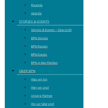
Rwanda
Uganda
STORIES & EVENTS
Stories & Events – Übersicht
BPN Stories
BPN Reisen
BPN Events
BPN in den Medien
ÜBER BPN
Was wir tun
Wer wir sind
Unsere Partner
Wo wir tätig sind