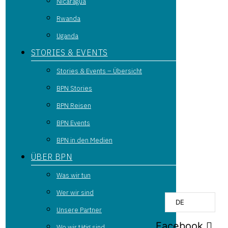
Nicaragua
Rwanda
Uganda
STORIES & EVENTS
Stories & Events – Übersicht
BPN Stories
BPN Reisen
BPN Events
BPN in den Medien
ÜBER BPN
Was wir tun
Wer wir sind
DE
Unsere Partner
Facebook
Wo wir tätig sind