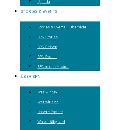
Uganda
STORIES & EVENTS
Stories & Events – Übersicht
BPN Stories
BPN Reisen
BPN Events
BPN in den Medien
ÜBER BPN
Was wir tun
Wer wir sind
Unsere Partner
Wo wir tätig sind