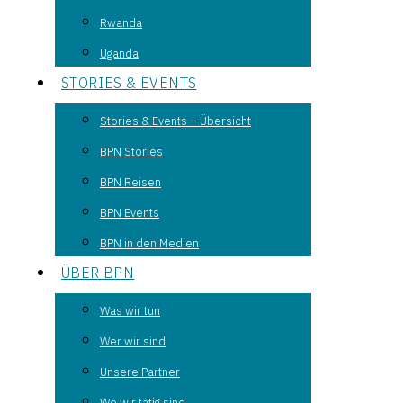
Rwanda
Uganda
STORIES & EVENTS
Stories & Events – Übersicht
BPN Stories
BPN Reisen
BPN Events
BPN in den Medien
ÜBER BPN
Was wir tun
Wer wir sind
Unsere Partner
Wo wir tätig sind