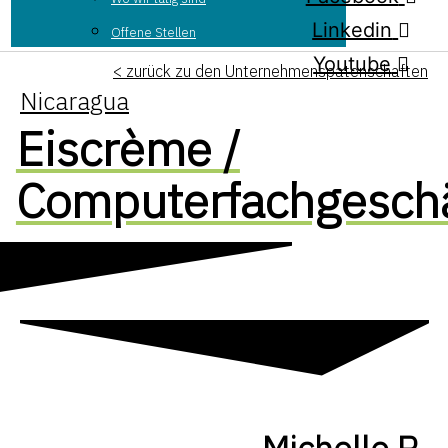
Linkedin
Offene Stellen
Youtube
< zurück zu den Unternehmenspatenschaften
Nicaragua
Eiscrème /
Computerfachgeschä