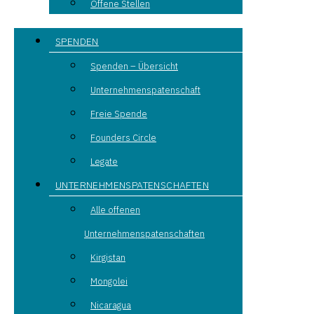
Offene Stellen
SPENDEN
Spenden – Übersicht
Unternehmenspatenschaft
Freie Spende
Founders Circle
Legate
UNTERNEHMENSPATENSCHAFTEN
Alle offenen
Unternehmenspatenschaften
Kirgistan
Mongolei
Nicaragua