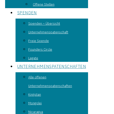
Offene Stellen
SPENDEN
Spenden – Übersicht
Unternehmenspatenschaft
Freie Spende
Founders Circle
Legate
UNTERNEHMENSPATENSCHAFTEN
Alle offenen
Unternehmenspatenschaften
Kirgistan
Mongolei
Nicaragua