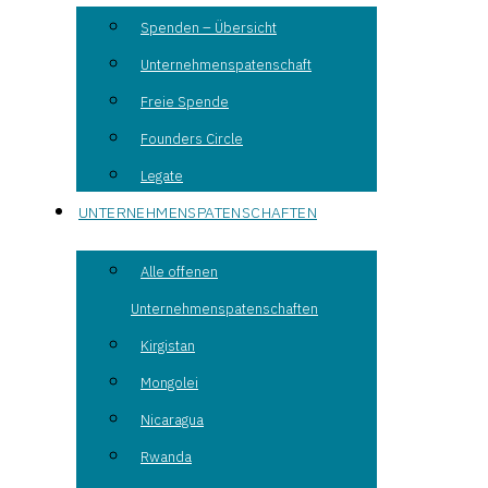
Spenden – Übersicht
Unternehmenspatenschaft
Freie Spende
Founders Circle
Legate
UNTERNEHMENSPATENSCHAFTEN
Alle offenen
Unternehmenspatenschaften
Kirgistan
Mongolei
Nicaragua
Rwanda