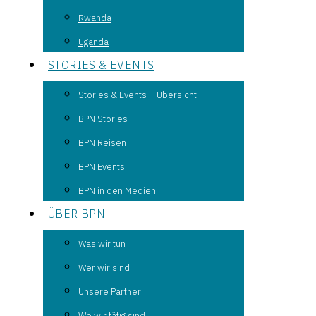
Rwanda
Uganda
STORIES & EVENTS
Stories & Events – Übersicht
BPN Stories
BPN Reisen
BPN Events
BPN in den Medien
ÜBER BPN
Was wir tun
Wer wir sind
Unsere Partner
Wo wir tätig sind