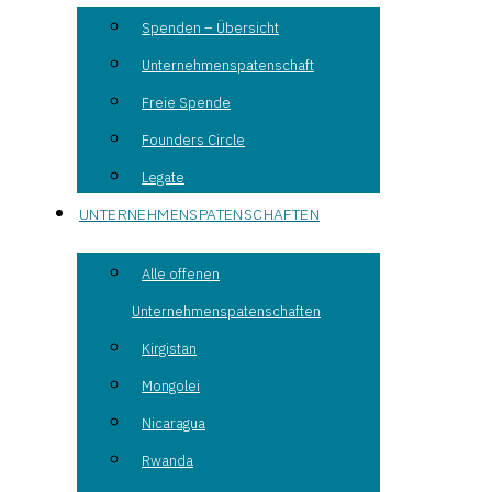
Spenden – Übersicht
Unternehmenspatenschaft
Freie Spende
Founders Circle
Legate
UNTERNEHMENSPATENSCHAFTEN
Alle offenen
Unternehmenspatenschaften
Kirgistan
Mongolei
Nicaragua
Rwanda