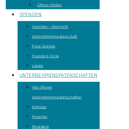
Offene Stellen
SPENDEN
Spenden – Übersicht
Unternehmenspatenschaft
Freie Spende
Founders Circle
Legate
UNTERNEHMENSPATENSCHAFTEN
Alle offenen
Unternehmenspatenschaften
Kirgistan
Mongolei
Nicaragua