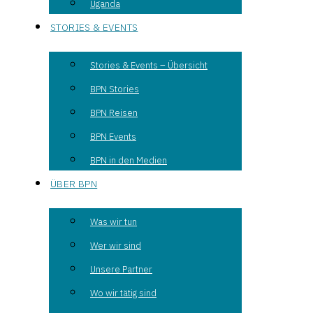
Uganda
STORIES & EVENTS
Stories & Events – Übersicht
BPN Stories
BPN Reisen
BPN Events
BPN in den Medien
ÜBER BPN
Was wir tun
Wer wir sind
Unsere Partner
Wo wir tätig sind