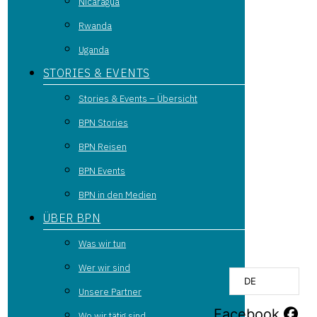
Nicaragua
Rwanda
Uganda
STORIES & EVENTS
Stories & Events – Übersicht
BPN Stories
BPN Reisen
BPN Events
BPN in den Medien
ÜBER BPN
Was wir tun
Wer wir sind
DE
Unsere Partner
Facebook
Wo wir tätig sind