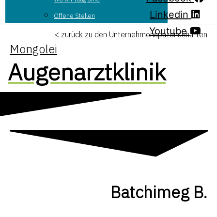
Linkedin
Offene Stellen
Youtube
< zurück zu den Unternehmenspatenschaften
Mongolei
Augenarztklinik
Batchimeg B.