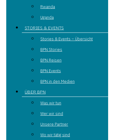
Rwanda
Uganda
STORIES & EVENTS
Stories & Events – Übersicht
BPN Stories
BPN Reisen
BPN Events
BPN in den Medien
ÜBER BPN
Was wir tun
Wer wir sind
Unsere Partner
Wo wir tätig sind