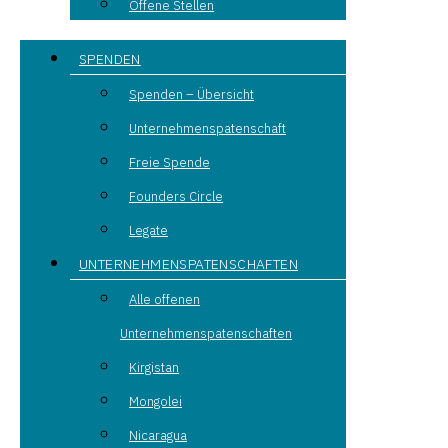
Offene Stellen
SPENDEN
Spenden – Übersicht
Unternehmenspatenschaft
Freie Spende
Founders Circle
Legate
UNTERNEHMENSPATENSCHAFTEN
Alle offenen
Unternehmenspatenschaften
Kirgistan
Mongolei
Nicaragua