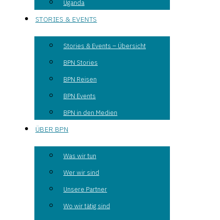
Uganda
STORIES & EVENTS
Stories & Events – Übersicht
BPN Stories
BPN Reisen
BPN Events
BPN in den Medien
ÜBER BPN
Was wir tun
Wer wir sind
Unsere Partner
Wo wir tätig sind