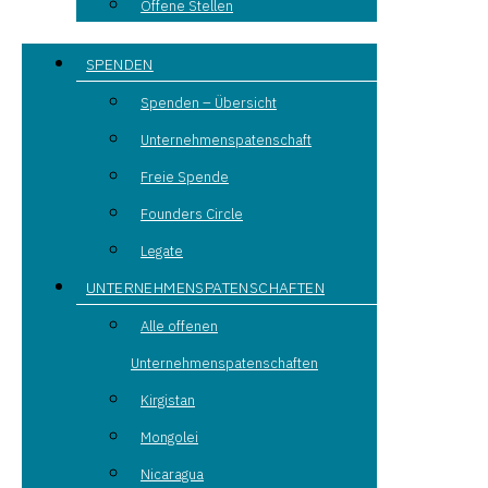
Offene Stellen
SPENDEN
Spenden – Übersicht
Unternehmenspatenschaft
Freie Spende
Founders Circle
Legate
UNTERNEHMENSPATENSCHAFTEN
Alle offenen
Unternehmenspatenschaften
Kirgistan
Mongolei
Nicaragua