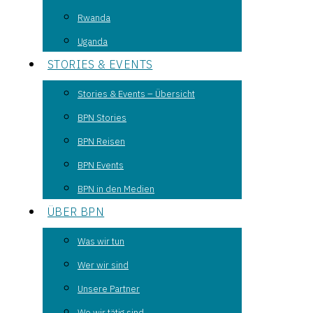
Rwanda
Uganda
STORIES & EVENTS
Stories & Events – Übersicht
BPN Stories
BPN Reisen
BPN Events
BPN in den Medien
ÜBER BPN
Was wir tun
Wer wir sind
Unsere Partner
Wo wir tätig sind