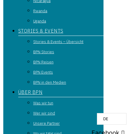
Nicaragua
Rwanda
Uganda
STORIES & EVENTS
Stories & Events – Übersicht
BPN Stories
BPN Reisen
BPN Events
BPN in den Medien
ÜBER BPN
Was wir tun
Wer wir sind
DE
Unsere Partner
Facebook
Wo wir tätig sind