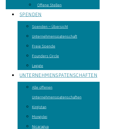
Offene Stellen
SPENDEN
Spenden – Übersicht
Unternehmenspatenschaft
Freie Spende
Founders Circle
Legate
UNTERNEHMENSPATENSCHAFTEN
Alle offenen
Unternehmenspatenschaften
Kirgistan
Mongolei
Nicaragua