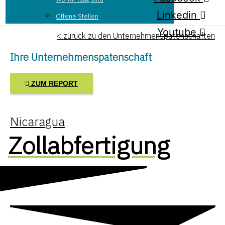
Linkedin
Offene Stellen
Youtube
< zurück zu den Unternehmenspatenschaften
Ihre Unternehmenspatenschaft
ZUM REPORT
Nicaragua
Zollabfertigung