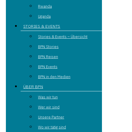
Rwanda
Uganda
STORIES & EVENTS
Stories & Events – Übersicht
BPN Stories
BPN Reisen
BPN Events
BPN in den Medien
ÜBER BPN
Was wir tun
Wer wir sind
Unsere Partner
Wo wir tätig sind