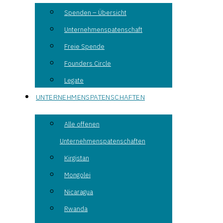
Spenden – Übersicht
Unternehmenspatenschaft
Freie Spende
Founders Circle
Legate
UNTERNEHMENSPATENSCHAFTEN
Alle offenen
Unternehmenspatenschaften
Kirgistan
Mongolei
Nicaragua
Rwanda