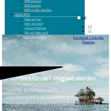
BPN Reisen
BPN Events
BPN in den Medien
ÜBER BPN
DE
Was wir tun
Wer wir sind
EN
Unsere Partner
FR
Wo wir tätig sind
Offene Stellen
Facebook
Linkedin
Youtube
Founders Circle - Mitglied werden
Danke für Ihr Vertrauen und Ihr Interesse Mitdenker
oder Mitdenkerin in der BPN-Stiftung zu werden! Das
Engagement im Founders Circle läuft für mindestens 4
Jahre.