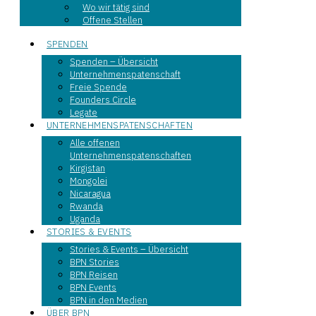
Wo wir tätig sind
Offene Stellen
SPENDEN
Spenden – Übersicht
Unternehmenspatenschaft
Freie Spende
Founders Circle
Legate
UNTERNEHMENSPATENSCHAFTEN
Alle offenen
Unternehmenspatenschaften
Kirgistan
Mongolei
Nicaragua
Rwanda
Uganda
STORIES & EVENTS
Stories & Events – Übersicht
BPN Stories
BPN Reisen
BPN Events
BPN in den Medien
ÜBER BPN