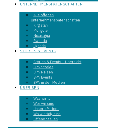
UNTERNEHMENSPATENSCHAFTEN
Alle offenen
Unternehmenspatenschaften
Kirgistan
Mongolei
Nicaragua
Rwanda
Uganda
STORIES & EVENTS
Stories & Events – Übersicht
BPN Stories
BPN Reisen
BPN Events
BPN in den Medien
ÜBER BPN
Was wir tun
Wer wir sind
Unsere Partner
Wo wir tätig sind
Offene Stellen