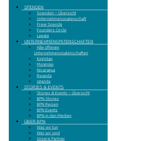
SPENDEN
Spenden – Übersicht
Unternehmenspatenschaft
Freie Spende
Founders Circle
Legate
UNTERNEHMENSPATENSCHAFTEN
Alle offenen
Unternehmenspatenschaften
Kirgistan
Mongolei
Nicaragua
Rwanda
Uganda
STORIES & EVENTS
Stories & Events – Übersicht
BPN Stories
BPN Reisen
BPN Events
BPN in den Medien
ÜBER BPN
Was wir tun
Wer wir sind
Unsere Partner