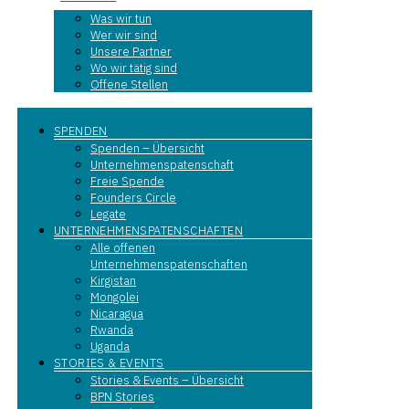
Was wir tun
Wer wir sind
Unsere Partner
Wo wir tätig sind
Offene Stellen
SPENDEN
Spenden – Übersicht
Unternehmenspatenschaft
Freie Spende
Founders Circle
Legate
UNTERNEHMENSPATENSCHAFTEN
Alle offenen
Unternehmenspatenschaften
Kirgistan
Mongolei
Nicaragua
Rwanda
Uganda
STORIES & EVENTS
Stories & Events – Übersicht
BPN Stories